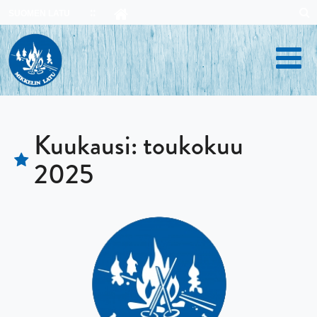
Skip
SUOMEN LATU
to
content
Kuukausi:
toukokuu
2025