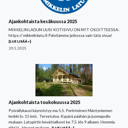
Ajankohtaista kesäkuussa 2025
MIKKELIN LADUN UUSI KOTISIVU ON NYT OSOITTEESSA:
https:// mikkelinlatu.fi Päivitämme jatkossa vain tätä sivua!
[LUE LISÄÄ »]
29.5.2025
Ajankohtaista toukokuussa 2025
Pyöräilykausi käynnistyy ma 5.5. Perinteinen Mäntyniemen
lenkki (n. 15 km) . Tervetuloa. Kypärä päähän ja juomapullo
mukaan. Latupirtin kevättalkoot ke 7.5. klo 9 alkaen. Hommia
riittää…kirveet mukaan.
[LUE LISÄÄ »]