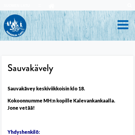
Skip
SUOMEN LATU
to
content
Sauvakävely
Sauvakävey keskiviikkoisin klo 18.
Kokoonnumme MH:n kopille Kalevankankaalla.
Jone vetää!
Yhdyshenkilö: