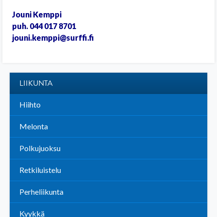
Jouni Kemppi
puh. 044 017 8701
jouni.kemppi@surffi.fi
LIIKUNTA
Hiihto
Melonta
Polkujuoksu
Retkiluistelu
Perheliikunta
Kyykkä