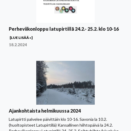
Perheviikonloppu latupirtillä 24.2.- 25.2. klo 10-16
[LUE LISÄÄ »]
18.2.2024
Ajankohtaista helmikuussa 2024
Latupirtti palvelee päivittäin klo 10-16. Savonia la 10.2.
(huoltopisteet Latupirtillä) Kansallinen hiihtopäivä la 24.2.
Perheviikonloppu Latupirtillä 24.-25.2. Soihtuhiihto/kävely ke