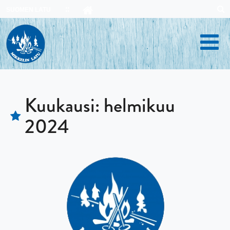
Skip
SUOMEN LATU
to
content
Kuukausi:
helmikuu
2024