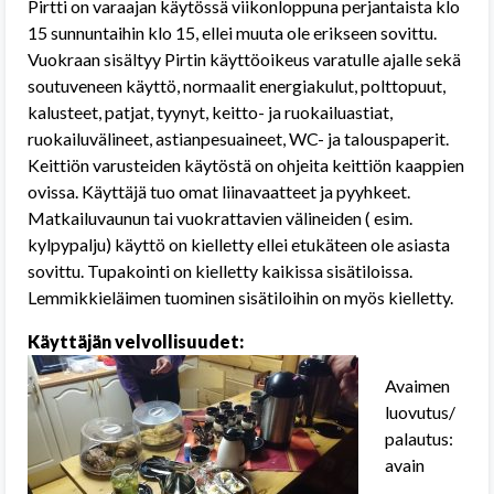
Pirtti on varaajan käytössä viikonloppuna perjantaista klo
15 sunnuntaihin klo 15, ellei muuta ole erikseen sovittu.
Vuokraan sisältyy Pirtin käyttöoikeus varatulle ajalle sekä
soutuveneen käyttö, normaalit energiakulut, polttopuut,
kalusteet, patjat, tyynyt, keitto- ja ruokailuastiat,
ruokailuvälineet, astianpesuaineet, WC- ja talouspaperit.
Keittiön varusteiden käytöstä on ohjeita keittiön kaappien
ovissa. Käyttäjä tuo omat liinavaatteet ja pyyhkeet.
Matkailuvaunun tai vuokrattavien välineiden ( esim.
kylpypalju) käyttö on kielletty ellei etukäteen ole asiasta
sovittu. Tupakointi on kielletty kaikissa sisätiloissa.
Lemmikkieläimen tuominen sisätiloihin on myös kielletty.
Käyttäjän velvollisuudet:
Avaimen
luovutus/
palautus:
avain