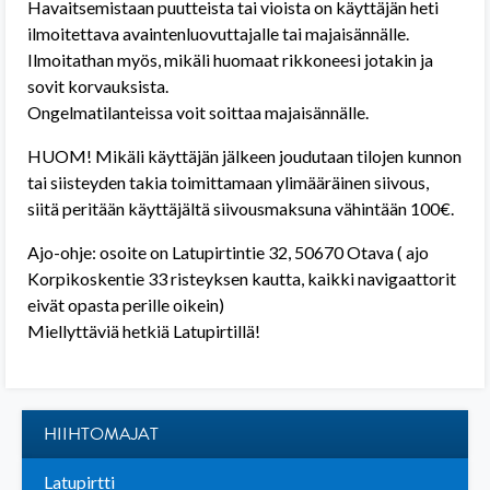
Havaitsemistaan puutteista tai vioista on käyttäjän heti
ilmoitettava avaintenluovuttajalle tai majaisännälle.
Ilmoitathan myös, mikäli huomaat rikkoneesi jotakin ja
sovit korvauksista.
Ongelmatilanteissa voit soittaa majaisännälle.
HUOM! Mikäli käyttäjän jälkeen joudutaan tilojen kunnon
tai siisteyden takia toimittamaan ylimääräinen siivous,
siitä peritään käyttäjältä siivousmaksuna vähintään 100€.
Ajo-ohje: osoite on Latupirtintie 32, 50670 Otava ( ajo
Korpikoskentie 33 risteyksen kautta, kaikki navigaattorit
eivät opasta perille oikein)
Miellyttäviä hetkiä Latupirtillä!
HIIHTOMAJAT
Latupirtti