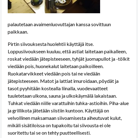
palautetaan avaimenluovuttajan kanssa sovittuun
paikkaan.
Pirtin siivouksesta huolehtii käyttäjä itse.
Loppusiivoukseen kuuluu, että astiat laitetaan paikalleen,
roskat viedään jätepisteeseen, tyhjät juomapullot ja -tölkit
viedään pois, huonekalut laitetaan paikoilleen.
Ruokatarvikkeet viedään pois tai ne viedään
jätepisteeseen. Matot ja lattiat imuroidaan, pöydät ja
tasot pyyhitään kostealla liinalla, vuodevaatteet
tuuletetaan ulkona, sauna ja ulkokäymälä lakaistaan.
Tuhkat viedään niille varattuihin tuhka-astioihin. Piha-alue
ja grillikota jätetään siistiin kuntoon. Käyttäjä on
velvollinen maksamaan siivoamisesta aiheutuvat kulut,
mikäli sisätiloissa on tupakoitu tai siivousta ei ole
suoritettu tai se on tehty puutteellisesti.