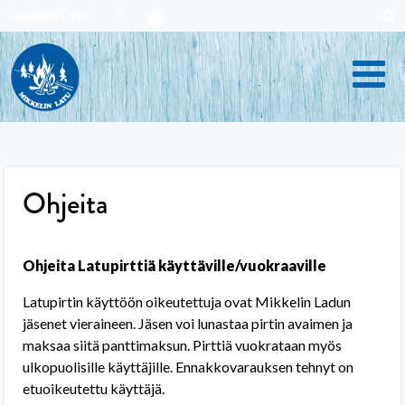
Skip
SUOMEN LATU
to
content
Ohjeita
Ohjeita Latupirttiä käyttäville/vuokraaville
Latupirtin käyttöön oikeutettuja ovat Mikkelin Ladun
jäsenet vieraineen. Jäsen voi lunastaa pirtin avaimen ja
maksaa siitä panttimaksun. Pirttiä vuokrataan myös
ulkopuolisille käyttäjille. Ennakkovarauksen tehnyt on
etuoikeutettu käyttäjä.