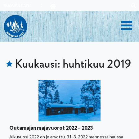
Skip
SUOMEN LATU
to
content
Kuukausi:
huhtikuu 2019
Outamajan majavuorot 2022 – 2023
Alkuvuosi 2022 on jo arvottu. 31. 3. 2022 mennessä haussa