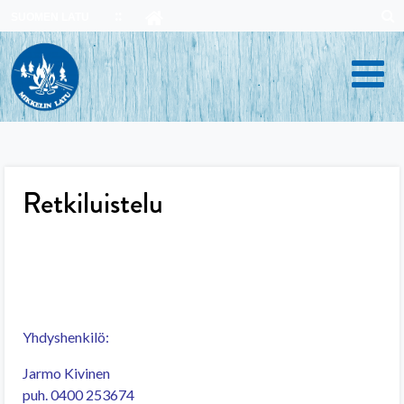
Skip
SUOMEN LATU
to
content
Retkiluistelu
Yhdyshenkilö:
Jarmo Kivinen
puh. 0400 253674