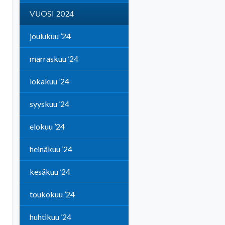
VUOSI 2024
joulukuu ’24
marraskuu ’24
lokakuu ’24
syyskuu ’24
elokuu ’24
heinäkuu ’24
kesäkuu ’24
toukokuu ’24
huhtikuu ’24