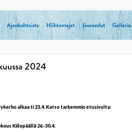
U RY
Ajankohtaista
Hiihtomajat
Jäsenedut
Galleria
ikuussa 2024
lykerho alkaa ti 23.4. Katso tarkemmin etusivulta:
ous Kiilopäällä 26.-30.4.