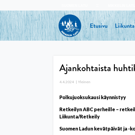
Skip
SUOMEN LATU
MIKKELIN LAT
to
content
Etusivu
Liikunta
Ajankohtaista huht
4.4.2024
Yleinen
Polkujuoksukausi käynnistyy
Retkeilyn ABC perheille – retkei
Liikunta/Retkeily
Suomen Ladun kevätpäivät ja -kok