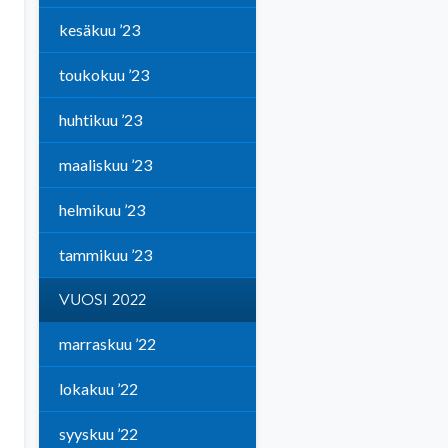
kesäkuu ’23
toukokuu ’23
huhtikuu ’23
maaliskuu ’23
helmikuu ’23
tammikuu ’23
VUOSI 2022
marraskuu ’22
lokakuu ’22
syyskuu ’22