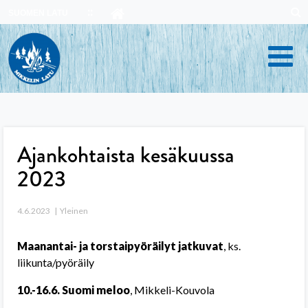
Skip
SUOMEN LATU
to
content
Ajankohtaista kesäkuussa
2023
4.6.2023
Yleinen
Maanantai- ja torstaipyöräilyt jatkuvat
, ks.
liikunta/pyöräily
10.-16.6. Suomi meloo
, Mikkeli-Kouvola